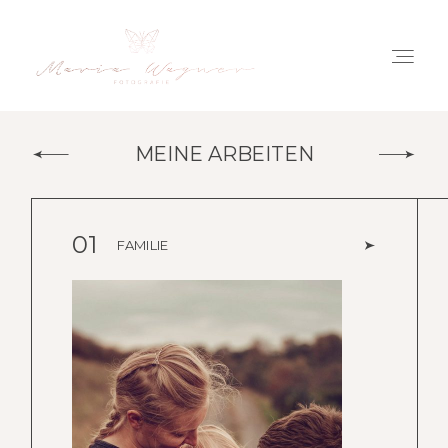
MEINE ARBEITEN
Home
Meine Arbeiten
01
FAMILIE
Das bin ich
Blog
Preise