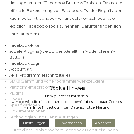
die sogenannten “Facebook Business Tools” an. Das ist die
offizielle Bezeichnung von Facebook. Da der Begriff aber
kaum bekannt ist, haben wir uns dafür entschieden, sie
lediglich Facebook-Tools zu nennen. Darunter finden sich
unter anderem:
Facebook-Pixel
soziale Plug-ins (wie z.B der „Gefällt mir“- oder „Teilen“-
Button)
Facebook Login
Account Kit
APIs (Programmierschnittstelle)
SDKs (Sammlung von Programmierwerkzeugen)
Plattform-Integrationen
Cookie Hinweis
Plugins
Nervig, aber es muss sein.
Codes
Um die Website richtig anzuzeigen, benötigt es ein paar Cookies.
Spezifikationen
Mehr Infos findest du in der
Datenschutzerklärung
.
Dokumentationen
Technologien und Dienstleistungen
Einstellungen
Einverstanden
Ablehnen
Durch diese Tools erweitert Facebook Dienstleistungen